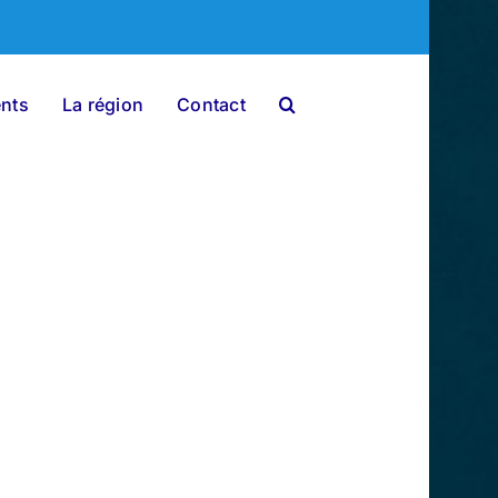
nts
La région
Contact