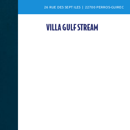
Skip
26 RUE DES SEPT ILES
|
22700 PERROS-GUIREC
to
content