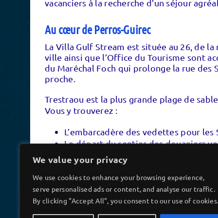
vacanciers à la recherche d’un séjour agr
Au cœur de Perros-Guirec
La Villa Gulf Stream est située au 26, de la
ville ainsi que l’Office du Tourisme sont a
du Maréchal Foch qui prolonge la rue des S
proche.
Trestraou est la plus grande plage de sable
Vous y trouverez :
L’embarcadère des vedettes pour les
Le départ du sentier des douaniers ve
Le centre de Thalassothérapie
We value your privacy
Le casino
Le centre nautique, les clubs de surf 
We use cookies to enhance your browsing experience,
Les nombreux bars et restaurants qui
serve personalised ads or content, and analyse our traffic.
By clicking "Accept All", you consent to our use of cookies